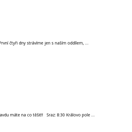
První čtyři dny strávíme jen s naším oddílem, …
vdu máte na co těšit!! Sraz: 8:30 Královo pole …