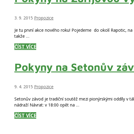
Rubriky
3. 9. 2015
Propozice
Je tu první akce nového roku! Pojedeme do okolí Rapotic, na
takže …
POKYNY
ČÍST VÍCE
NA
ZÁŘIJOVOU
Pokyny na Setonův záv
VÝPRAVU
18.
–
Rubriky
9. 4. 2015
Propozice
20.
ZÁŘÍ
Setonův závod je tradiční soutěž mezi pionýrskými oddíly v 
nádraží Návrat: v 18:00 opět na …
POKYNY
ČÍST VÍCE
NA
SETONŮV