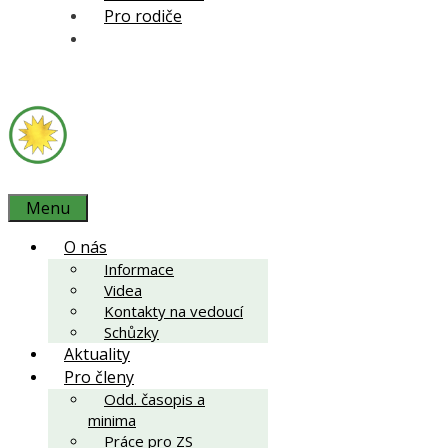
Pro rodiče
Menu
O nás
Informace
Videa
Kontakty na vedoucí
Schůzky
Aktuality
Pro členy
Odd. časopis a
minima
Práce pro ZS