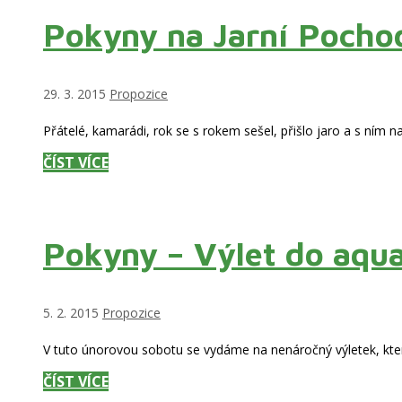
ZÁVOD
Pokyny na Jarní Pochod
18.4.
Rubriky
29. 3. 2015
Propozice
Přátelé, kamarádi, rok se s rokem sešel, přišlo jaro a s ním 
POKYNY
ČÍST VÍCE
NA
JARNÍ
POCHOD
Pokyny – Výlet do aqua
2.
–
6.
DUBNA
Rubriky
5. 2. 2015
Propozice
2015
V tuto únorovou sobotu se vydáme na nenáročný výletek, kte
POKYNY
ČÍST VÍCE
–