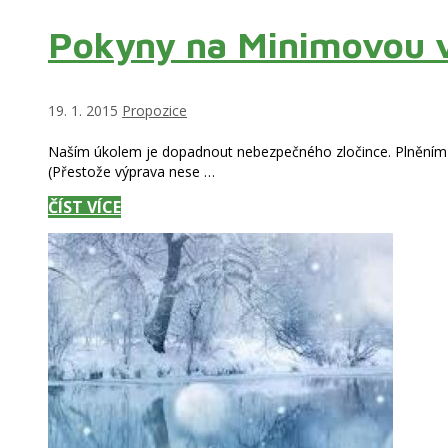
VÝLET
Pokyny na Minimovou vý
DO
AQUAPARKU
14.2.
Rubriky
19. 1. 2015
Propozice
Naším úkolem je dopadnout nebezpečného zločince. Plněním m
(Přestože výprava nese …
POKYNY
ČÍST VÍCE
NA
MINIMOVOU
VÝPRAVU
30.1.
–
1.2.