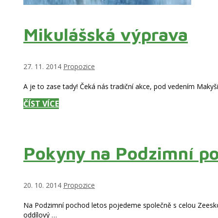
Mikulášská výprava
Rubriky
27. 11. 2014
Propozice
A je to zase tady! Čeká nás tradiční akce, pod vedením Makyš
MIKULÁŠSKÁ
ČÍST VÍCE
VÝPRAVA
Pokyny na Podzimní p
Rubriky
20. 10. 2014
Propozice
Na Podzimní pochod letos pojedeme společně s celou Zeeskou
oddílový …